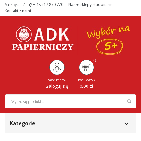
+ 48 517 870 770
Nasze sklepy stacjonarne
Masz pytania?
Kontakt z nami
0
Załóż konto
/
Twój koszyk
Zaloguj się
0,00 zł
Szukaj
Kategorie